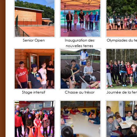
Senior Open
Inauguration des
Olympiades du te
nouvelles terres
battues artificielles
Stage intensif
Chasse au trésor
Journée de la f