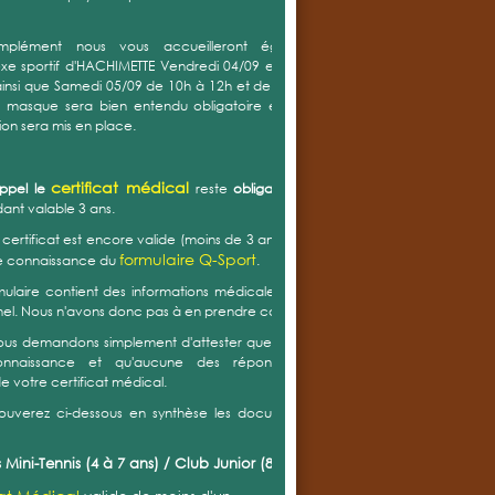
mplément nous vous accueilleront également au
e sportif d'HACHIMETTE Vendredi 04/09 entre 17h30 et
insi que Samedi 05/09 de 10h à 12h et de 14h à 16h. Le
u masque sera bien entendu obligatoire et un sens de
tion sera mis en place.
certificat médical
appel le
reste
obligatoire
mais est
nt valable 3 ans.
e certificat est encore valide (moins de 3 ans) vous devez
formulaire Q-Sport
e connaissance du
.
ulaire contient des informations médicales et est donc
el. Nous n'avons donc pas à en prendre connaissance.
ous demandons simplement d'attester que vous en avez
onnaissance et qu'aucune des réponses (positive)
de votre certificat médical.
rouverez ci-dessous en synthèse les documents à nous
 Mini-Tennis (4 à 7 ans) / Club Junior (8 à 13 ans) :