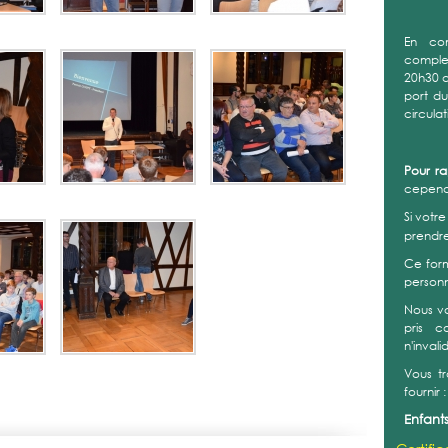
En co
complex
20h30 a
port d
circula
Pour r
cependa
Si votr
prendr
Ce form
personn
Nous v
pris c
n'invali
Vous t
fournir :
Enfants