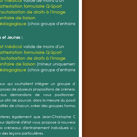
cat Médical
valide de moins d'un
'attestation formulaire Q-Sport
'autorisation de droits à l'image
nitaire de liaison
pédagogique
(choix groupe d'entrainement)
 et Jeunes :
cat Médical
valide de moins d'un
'attestation formulaire Q-Sport
'autorisation de droits à l'image
nitaire de liaison
(mineur uniquement)
pédagogique
(choix groupe d'entrainement)
ux qui souhaitent intégrer un groupe d'entrainement,
sposez de plusieurs propositions de créneaux.
ous demandons de vous positionner sur plusieurs
x afin de pouvoir, dans la mesure du possible et selon les
bilités de chacun, créer des groupes homogènes.
oterez également que Jean-Christophe CORDIER notre
eur diplômé d'état vous propose à nouveau cette année
s créneaux d'entrainement individuels si vous souhaitez
 des leçons particulières.