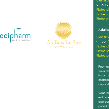
Certifi
an
L
ou
Fiche d
Fiche sa
Fiche 
Adultes
Certifi
an
L
ou
Fiche d
Fiche sa
Fiche 
Pour ce
vous di
Nous v
créneau
disponi
Vous n
entrain
quelque
prendre