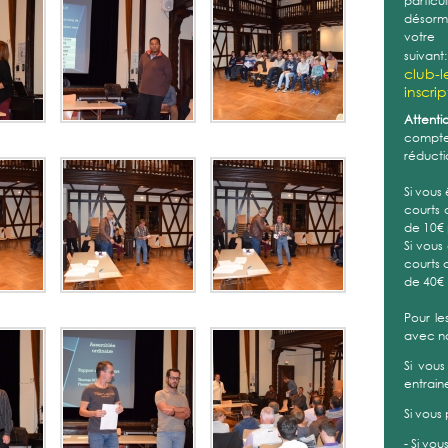
partic
désorma
vot
suivant
club-l
inscri
Attentio
compte 
réducti
Si vous
courts 
de 10€
Si vous
courts 
de 40€
Pour le
avec n
Si vous
entrain
Si vous
- Si vou