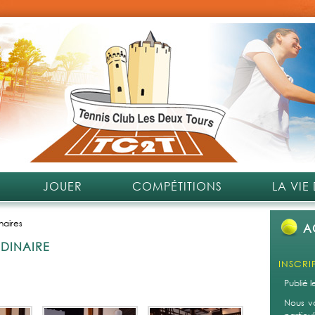
JOUER
COMPÉTITIONS
LA VIE
naires
A
DINAIRE
INSCRI
Publié 
Nous v