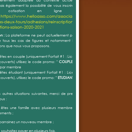
ulièrement adaptée au contexte actuel. Vous avez
is également la possibilité de vous inscrire et de régler
re cotisation en ligne au lien
https://www.helloasso.com/associations/tennis-
:
es-deux-tours/adhesions/reinscriptions-
ptions-saison-2020-2021
n :
La plateforme ne peut actuellement pas prendre en
tous les cas de figures et notamment les différentes
ons que nous vous proposons.
 êtes en couple (uniquement Forfait #1 : Licence + Accès
couverts) utilisez le code promo: "
COUPLE "
= réduction
 par membre
 êtes étudiant (uniquement Forfait #1 : Licence + Accès
couverts), utilisez le code promo: "
ETUDIANT "
= réduction
s autres situations suivantes, merci de prendre contact
ous :
 êtes une famille avec plusieurs membres avec forfait
ements ;
 parrainez un nouveau membre ;
s souhaitez payer en plusieurs fois.