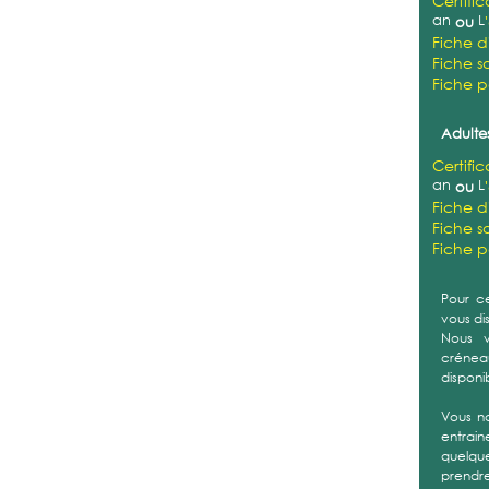
Certifi
an
L
ou
Fiche d
Fiche sa
Fiche 
Adultes
Certifi
an
L
ou
Fiche d
Fiche sa
Fiche 
Pour ce
vous di
Nous v
créneau
disponi
Vous n
entrain
quelque
prendre