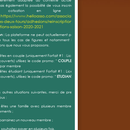
ulièrement adaptée au contexte actuel. Vous avez
is également la possibilité de vous inscrire et de régler
re cotisation en ligne au lien
https://www.helloasso.com/associations/tennis-
:
es-deux-tours/adhesions/reinscriptions-
ptions-saison-2020-2021
n :
La plateforme ne peut actuellement pas prendre en
tous les cas de figures et notamment les différentes
ons que nous vous proposons.
 êtes en couple (uniquement Forfait #1 : Licence + Accès
couverts) utilisez le code promo: "
COUPLE "
= réduction
 par membre
 êtes étudiant (uniquement Forfait #1 : Licence + Accès
couverts), utilisez le code promo: "
ETUDIANT "
= réduction
s autres situations suivantes, merci de prendre contact
ous :
 êtes une famille avec plusieurs membres avec forfait
ements ;
 parrainez un nouveau membre ;
s souhaitez payer en plusieurs fois.