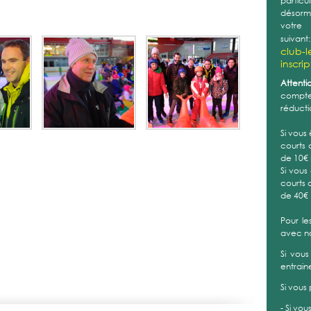
partic
désorma
vot
suivant
club-l
inscri
Attentio
compte 
réducti
Si vous
courts 
de 10€
Si vous
courts 
de 40€
Pour le
avec n
Si vous
entrain
Si vous
- Si vou