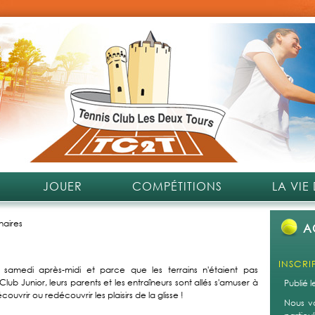
JOUER
COMPÉTITIONS
LA VIE
naires
A
INSCRI
amedi après-midi et parce que les terrains n'étaient pas
 Club Junior, leurs parents et les entraîneurs sont allés s'amuser à
Publié 
vrir ou redécouvrir les plaisirs de la glisse !
Nous v