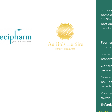
En co
complex
20h30 a
port d
circula
Pour r
cependa
Si votr
prendr
Ce form
personn
Nous v
pris c
n'invali
Vous t
fournir :
Enfants