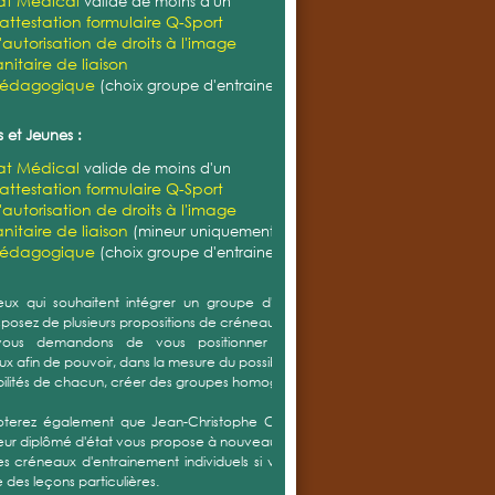
cat Médical
valide de moins d'un
'attestation formulaire Q-Sport
'autorisation de droits à l'image
nitaire de liaison
pédagogique
(choix groupe d'entrainement)
 et Jeunes :
cat Médical
valide de moins d'un
'attestation formulaire Q-Sport
'autorisation de droits à l'image
nitaire de liaison
(mineur uniquement)
pédagogique
(choix groupe d'entrainement)
ux qui souhaitent intégrer un groupe d'entrainement,
sposez de plusieurs propositions de créneaux.
ous demandons de vous positionner sur plusieurs
x afin de pouvoir, dans la mesure du possible et selon les
bilités de chacun, créer des groupes homogènes.
oterez également que Jean-Christophe CORDIER notre
eur diplômé d'état vous propose à nouveau cette année
s créneaux d'entrainement individuels si vous souhaitez
 des leçons particulières.