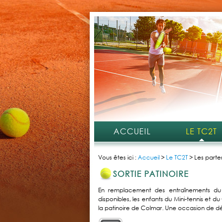
ACCUEIL
LE TC2T
Vous êtes ici :
Accueil
>
Le TC2T
>
Les parte
SORTIE PATINOIRE
En remplacement des entraînements du s
disponibles, les enfants du Mini-tennis et du
la patinoire de Colmar. Une occasion de décou