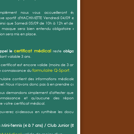
mplément nous vous accueilleront également au
e sportif d'HACHIMETTE Vendredi 04/09 entre 17h30 et
insi que Samedi 05/09 de 10h à 12h et de 14h à 16h. Le
u masque sera bien entendu obligatoire et un sens de
tion sera mis en place.
certificat médical
appel le
reste
obligatoire
mais est
nt valable 3 ans.
e certificat est encore valide (moins de 3 ans) vous devez
formulaire Q-Sport
e connaissance du
.
ulaire contient des informations médicales et est donc
el. Nous n'avons donc pas à en prendre connaissance.
ous demandons simplement d'attester que vous en avez
onnaissance et qu'aucune des réponses (positive)
de votre certificat médical.
rouverez ci-dessous en synthèse les documents à nous
 Mini-Tennis (4 à 7 ans) / Club Junior (8 à 13 ans) :