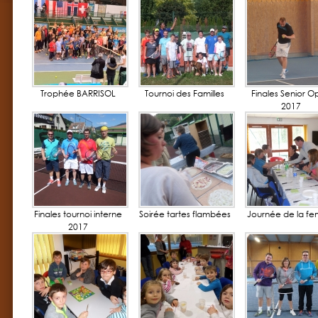
Trophée BARRISOL
Tournoi des Familles
Finales Senior 
2017
Finales tournoi interne
Soirée tartes flambées
Journée de la f
2017