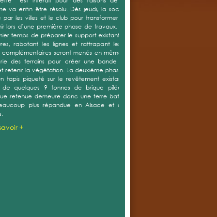
ette est interdit pour des raisons de sécurité. Ce
e va enfin être résolu. Dès jeudi, la société Cotennis,
 par les villes et le club pour transformer les courts, va
nir lors d’une première phase de travaux. Il s’agira dans
ier temps de préparer le support existant en bouchant
sures, rabotant les lignes et rattrapant les flashes. Des
x complémentaires seront menés en même temps sur la
érie des terrains pour créer une bande d’évacuation
t retenir la végétation. La deuxième phase consistera à
un tapis piqueté sur le revêtement existant et le garnir
e de quelques 9 tonnes de brique pilée. La solution
ue retenue demeure donc une terre battue artificielle,
eaucoup plus répandue en Alsace et ayant fait ses
s.
savoir +