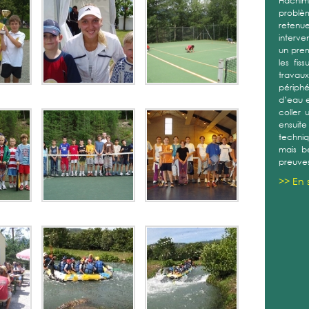
Hachim
problèm
retenue
interve
un prem
les fis
travau
périph
d’eau e
coller 
ensuit
techniq
mais b
preuve
>> En 