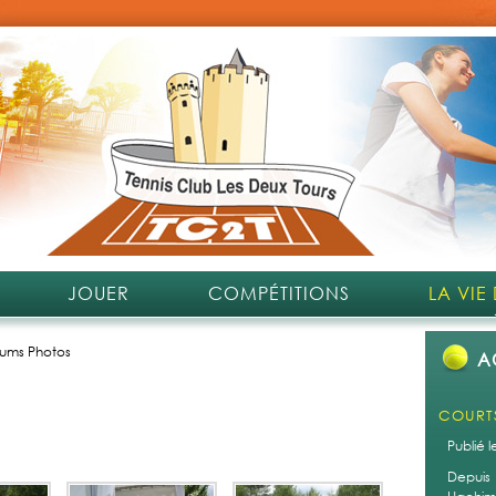
JOUER
COMPÉTITIONS
LA VIE
ums Photos
A
COURTS
Publié 
Depuis 