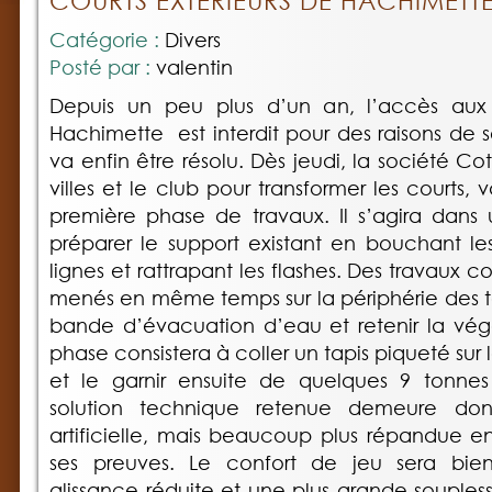
COURTS EXTÉRIEURS DE HACHIMETT
Catégorie :
Divers
Posté par :
valentin
Depuis un peu plus d’un an, l’accès aux 
Hachimette est interdit pour des raisons de 
va enfin être résolu. Dès jeudi, la société Co
villes et le club pour transformer les courts, v
première phase de travaux. Il s’agira dans
préparer le support existant en bouchant les 
lignes et rattrapant les flashes. Des travaux 
menés en même temps sur la périphérie des te
bande d’évacuation d’eau et retenir la vég
phase consistera à coller un tapis piqueté sur
et le garnir ensuite de quelques 9 tonnes
solution technique retenue demeure do
artificielle, mais beaucoup plus répandue en
ses preuves. Le confort de jeu sera bie
glissance réduite et une plus grande souples