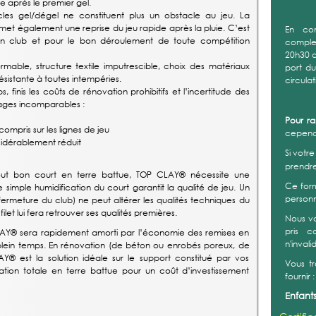
le après le premier gel.
coller 
es gel/dégel ne constituent plus un obstacle au jeu. La
ensuit
t également une reprise du jeu rapide après la pluie. C’est
techniq
un club et pour le bon déroulement de toute compétition
mais b
preuve
able, structure textile imputrescible, choix des matériaux
ésistante à toutes intempéries.
>> En 
, finis les coûts de rénovation prohibitifs et l’incertitude des
ages incomparables :
compris sur les lignes de jeu
sidérablement réduit
tout bon court en terre battue, TOP CLAY® nécessite une
simple humidification du court garantit la qualité de jeu. Un
meture du club) ne peut altérer les qualités techniques du
let lui fera retrouver ses qualités premières.
CLAY® sera rapidement amorti par l’économie des remises en
 à plein temps. En rénovation (de béton ou enrobés poreux, de
® est la solution idéale sur le support constitué par vos
ation totale en terre battue pour un coût d’investissement