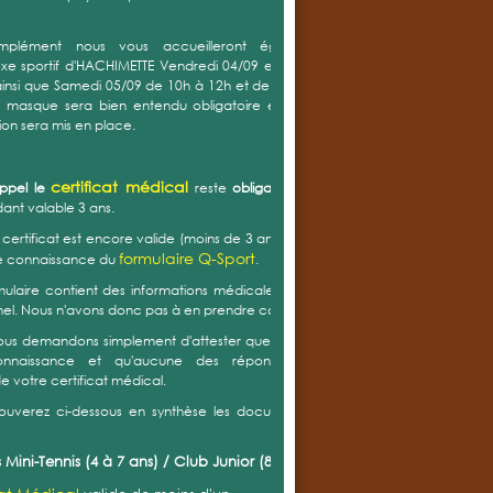
un tapis piqueté sur le revêtement existant et le garnir
e de quelques 9 tonnes de brique pilée. La solution
ue retenue demeure donc une terre battue artificielle,
eaucoup plus répandue en Alsace et ayant fait ses
s.
savoir +