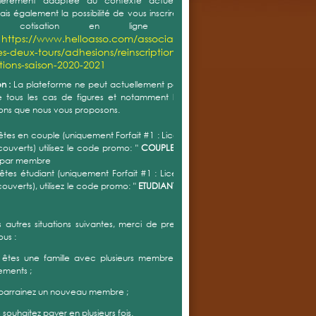
http://www.tc2t.fr/jouer/formules-et-
n suivant :
ifs prennent en compte directement de la réduction de
servée aux membres ayant participé au ménage de
mps mais qui n'a pas pu être organisé la saison
ente.
restons à votre disposition si vous avez des
ns/remarques.
ir nous vous souhaitons une très belle rentrée !
ement,
 EXTÉRIEURS DE HACHIMETTE
le : dimanche 4 mars 2018
un peu plus d’un an, l’accès aux courts extérieurs de
ette est interdit pour des raisons de sécurité. Ce
e va enfin être résolu. Dès jeudi, la société Cotennis,
 par les villes et le club pour transformer les courts, va
nir lors d’une première phase de travaux. Il s’agira dans
ier temps de préparer le support existant en bouchant
sures, rabotant les lignes et rattrapant les flashes. Des
x complémentaires seront menés en même temps sur la
érie des terrains pour créer une bande d’évacuation
t retenir la végétation. La deuxième phase consistera à