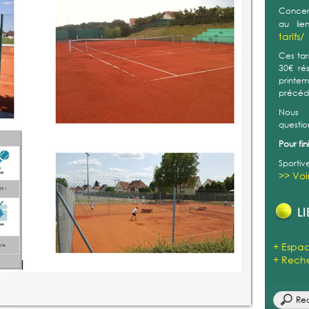
>> Voi
LI
+ Espac
+ Reche