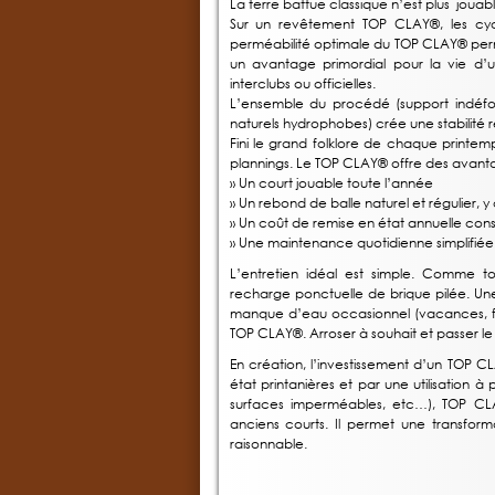
La terre battue classique n’est plus jouab
Sur un revêtement TOP CLAY®, les cycl
perméabilité optimale du TOP CLAY® perme
un avantage primordial pour la vie d’
interclubs ou officielles.
L’ensemble du procédé (support indéform
naturels hydrophobes) crée une stabilité r
Fini le grand folklore de chaque printemps
plannings. Le TOP CLAY® offre des avant
» Un court jouable toute l’année
» Un rebond de balle naturel et régulier, y 
» Un coût de remise en état annuelle con
» Une maintenance quotidienne simplifiée
L’entretien idéal est simple. Comme 
recharge ponctuelle de brique pilée. Une 
manque d’eau occasionnel (vacances, fer
TOP CLAY®. Arroser à souhait et passer le fi
En création, l’investissement d’un TOP 
état printanières et par une utilisation
surfaces imperméables, etc…), TOP CLAY
anciens courts. Il permet une transform
raisonnable.