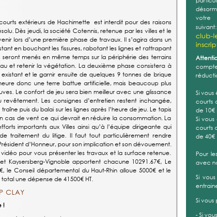
au lie
tarifs/
courts extérieurs de Hachimette est interdit pour des raisons
Ces tar
lu. Dès jeudi, la société Cotennis, retenue par les villes et le
30€ ré
venir lors d’une première phase de travaux. Il s’agira dans un
printe
ant en bouchant les fissures, rabotant les lignes et rattrapant
précéd
s seront menés en même temps sur la périphérie des terrains
u et retenir la végétation. La deuxième phase consistera à
Nous 
 existant et le garnir ensuite de quelques 9 tonnes de brique
questio
eure donc une terre battue artificielle, mais beaucoup plus
Pour fin
uves. Le confort de jeu sera bien meilleur avec une glissance
u revêtement. Les consignes d’entretien restent inchangée,
Sportiv
aîne puis du balai sur les lignes après l’heure de jeu. Le tapis
COURTS
e en cas de vent ce qui devrait en réduire la consommation. La
Publié 
rts importants aux Villes ainsi qu’à l’équipe dirigeante qui
e traitement du litige. Il faut tout particulièrement rendre
Depuis 
sident d’Honneur, pour son implication et son dévouement.
Hachim
 vidéo pour vous présenter les travaux et la surface retenue.
problèm
e et Kaysersberg-Vignoble apportent chacune 10291.67€, Le
retenue
 le Conseil départemental du Haut-Rhin alloue 5000€ et le
interve
u total une dépense de 41500€ HT.
un prem
les fis
P CLAY
travau
 !
périph
d’eau e