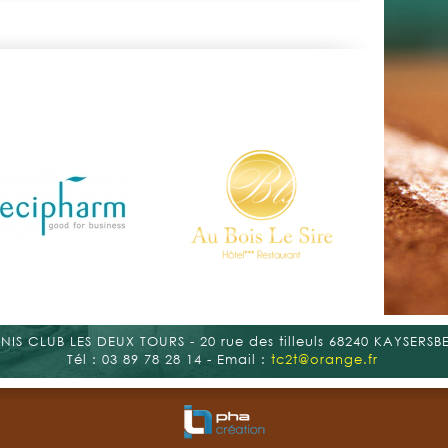
OPEN I
Publié l
L'Open 
NIS CLUB LES DEUX TOURS - 20 rue des tilleuls 68240 KAYSERSB
Tél : 03 89 78 28 14 - Email :
tc2t@orange.fr