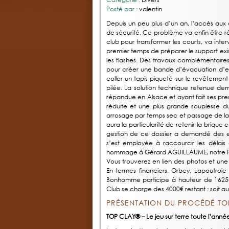
Posté par :
valentin
Depuis un peu plus d’un an, l’accès aux 
de sécurité. Ce problème va enfin être réso
club pour transformer les courts, va inter
premier temps de préparer le support exist
les flashes. Des travaux complémentaire
pour créer une bande d’évacuation d’ea
coller un tapis piqueté sur le revêtement
pilée. La solution technique retenue dem
répandue en Alsace et ayant fait ses pre
réduite et une plus grande souplesse d
arrosage par temps sec et passage de la tr
aura la particularité de retenir la briqu
gestion de ce dossier a demandé des effo
s’est employée à raccourcir les délais d
hommage à Gérard AGUILLAUME, notre Pré
Vous trouverez en lien des photos et une
En termes financiers, Orbey, Lapoutroi
Bonhomme participe à hauteur de 1625€,
Club se charge des 4000€ restant : soit a
PRÉSENTATION DU PROCÉDÉ TO
TOP CLAY® – Le jeu sur terre toute l’année