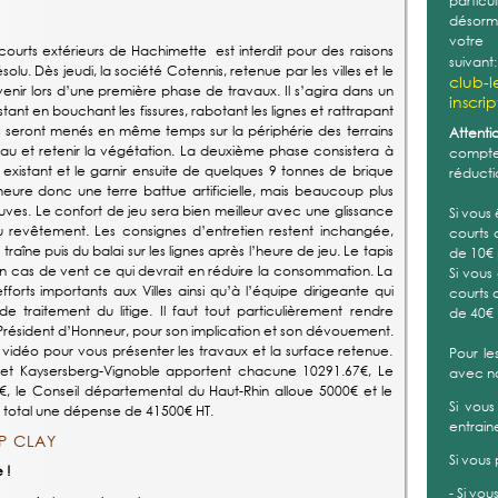
Hachim
problèm
retenue
courts extérieurs de Hachimette est interdit pour des raisons
interve
lu. Dès jeudi, la société Cotennis, retenue par les villes et le
un prem
venir lors d’une première phase de travaux. Il s’agira dans un
les fis
ant en bouchant les fissures, rabotant les lignes et rattrapant
travau
s seront menés en même temps sur la périphérie des terrains
périph
u et retenir la végétation. La deuxième phase consistera à
d’eau e
 existant et le garnir ensuite de quelques 9 tonnes de brique
coller 
eure donc une terre battue artificielle, mais beaucoup plus
ensuit
uves. Le confort de jeu sera bien meilleur avec une glissance
techniq
u revêtement. Les consignes d’entretien restent inchangée,
mais b
aîne puis du balai sur les lignes après l’heure de jeu. Le tapis
preuve
e en cas de vent ce qui devrait en réduire la consommation. La
rts importants aux Villes ainsi qu’à l’équipe dirigeante qui
>> En 
e traitement du litige. Il faut tout particulièrement rendre
sident d’Honneur, pour son implication et son dévouement.
 vidéo pour vous présenter les travaux et la surface retenue.
e et Kaysersberg-Vignoble apportent chacune 10291.67€, Le
 le Conseil départemental du Haut-Rhin alloue 5000€ et le
u total une dépense de 41500€ HT.
P CLAY
 !