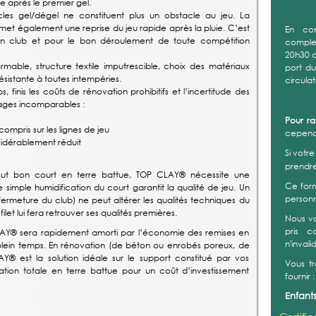
le après le premier gel.
es gel/dégel ne constituent plus un obstacle au jeu. La
t également une reprise du jeu rapide après la pluie. C’est
un club et pour le bon déroulement de toute compétition
able, structure textile imputrescible, choix des matériaux
ésistante à toutes intempéries.
, finis les coûts de rénovation prohibitifs et l’incertitude des
ages incomparables :
compris sur les lignes de jeu
sidérablement réduit
tout bon court en terre battue, TOP CLAY® nécessite une
simple humidification du court garantit la qualité de jeu. Un
meture du club) ne peut altérer les qualités techniques du
let lui fera retrouver ses qualités premières.
CLAY® sera rapidement amorti par l’économie des remises en
 à plein temps. En rénovation (de béton ou enrobés poreux, de
® est la solution idéale sur le support constitué par vos
ation totale en terre battue pour un coût d’investissement