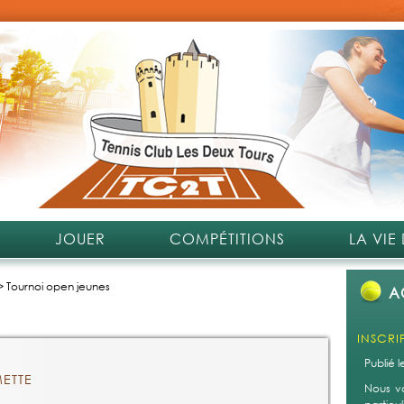
JOUER
COMPÉTITIONS
LA VIE
>
Tournoi open jeunes
A
COURTS
Publié 
ETTE
Depuis 