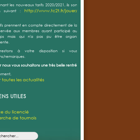
r toutes les actualités
NDOOR T2CT 2018
e : samedi 13 janvier 2018
ENS UTILES
Indoor édition 2018 aura lieu du 1er au 18 mars 2018.
e du licencié
rche de tournois