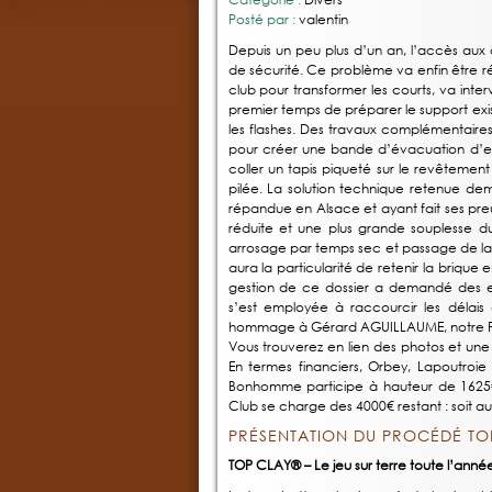
Posté par :
valentin
Depuis un peu plus d’un an, l’accès aux 
de sécurité. Ce problème va enfin être réso
club pour transformer les courts, va inter
premier temps de préparer le support exist
les flashes. Des travaux complémentaire
pour créer une bande d’évacuation d’ea
coller un tapis piqueté sur le revêtement
pilée. La solution technique retenue dem
répandue en Alsace et ayant fait ses pre
réduite et une plus grande souplesse d
arrosage par temps sec et passage de la tr
aura la particularité de retenir la briqu
gestion de ce dossier a demandé des effo
s’est employée à raccourcir les délais d
hommage à Gérard AGUILLAUME, notre Pré
Vous trouverez en lien des photos et une
En termes financiers, Orbey, Lapoutroi
Bonhomme participe à hauteur de 1625€,
Club se charge des 4000€ restant : soit a
PRÉSENTATION DU PROCÉDÉ TO
TOP CLAY® – Le jeu sur terre toute l’année