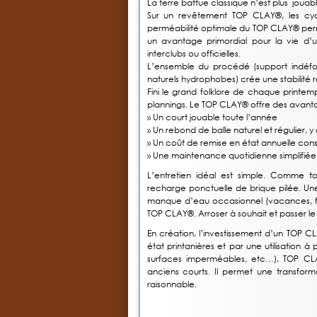
La terre battue classique n’est plus jouab
Sur un revêtement TOP CLAY®, les cycl
perméabilité optimale du TOP CLAY® perme
un avantage primordial pour la vie d’
interclubs ou officielles.
L’ensemble du procédé (support indéform
naturels hydrophobes) crée une stabilité r
Fini le grand folklore de chaque printemps
plannings. Le TOP CLAY® offre des avant
» Un court jouable toute l’année
» Un rebond de balle naturel et régulier, y 
» Un coût de remise en état annuelle con
» Une maintenance quotidienne simplifiée
L’entretien idéal est simple. Comme 
recharge ponctuelle de brique pilée. Une 
manque d’eau occasionnel (vacances, fer
TOP CLAY®. Arroser à souhait et passer le fi
En création, l’investissement d’un TOP 
état printanières et par une utilisation
surfaces imperméables, etc…), TOP CLAY
anciens courts. Il permet une transform
raisonnable.