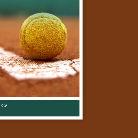
savoir +
ERG