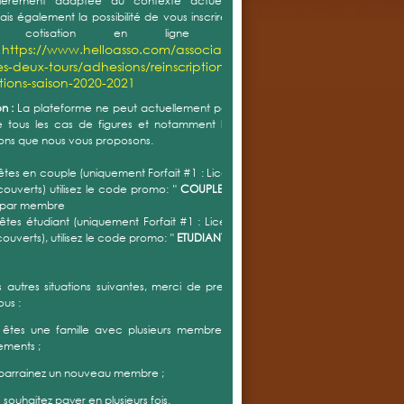
ette est interdit pour des raisons de sécurité. Ce
e va enfin être résolu. Dès jeudi, la société Cotennis,
 par les villes et le club pour transformer les courts, va
nir lors d’une première phase de travaux. Il s’agira dans
ier temps de préparer le support existant en bouchant
sures, rabotant les lignes et rattrapant les flashes. Des
x complémentaires seront menés en même temps sur la
érie des terrains pour créer une bande d’évacuation
t retenir la végétation. La deuxième phase consistera à
un tapis piqueté sur le revêtement existant et le garnir
e de quelques 9 tonnes de brique pilée. La solution
ue retenue demeure donc une terre battue artificielle,
eaucoup plus répandue en Alsace et ayant fait ses
s.
savoir +