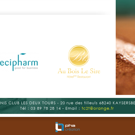
>> En 
NIS CLUB LES DEUX TOURS - 20 rue des tilleuls 68240 KAYSERSB
Tél : 03 89 78 28 14 - Email :
tc2t@orange.fr