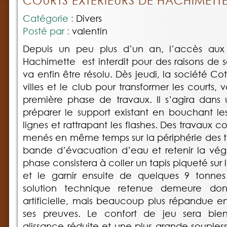
COURTS EXTÉRIEURS DE HACHIMETT
Catégorie :
Divers
Posté par :
valentin
Depuis un peu plus d’un an, l’accès aux 
Hachimette est interdit pour des raisons de 
va enfin être résolu. Dès jeudi, la société Co
villes et le club pour transformer les courts, v
première phase de travaux. Il s’agira dans
préparer le support existant en bouchant les 
lignes et rattrapant les flashes. Des travaux 
menés en même temps sur la périphérie des te
bande d’évacuation d’eau et retenir la vég
phase consistera à coller un tapis piqueté sur
et le garnir ensuite de quelques 9 tonnes
solution technique retenue demeure do
artificielle, mais beaucoup plus répandue en
ses preuves. Le confort de jeu sera bie
glissance réduite et une plus grande souples