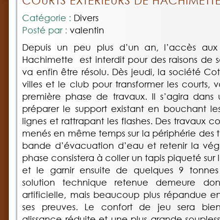
COURTS EXTÉRIEURS DE HACHIMETT
Catégorie :
Divers
Posté par :
valentin
Depuis un peu plus d’un an, l’accès aux 
Hachimette est interdit pour des raisons de 
va enfin être résolu. Dès jeudi, la société Co
villes et le club pour transformer les courts, v
première phase de travaux. Il s’agira dans
préparer le support existant en bouchant les 
lignes et rattrapant les flashes. Des travaux 
menés en même temps sur la périphérie des te
bande d’évacuation d’eau et retenir la vég
phase consistera à coller un tapis piqueté sur
et le garnir ensuite de quelques 9 tonnes
solution technique retenue demeure do
artificielle, mais beaucoup plus répandue en
ses preuves. Le confort de jeu sera bie
glissance réduite et une plus grande souples