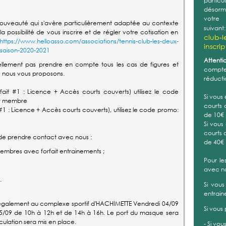
partic
désorma
vot
uveauté qui s'avère particulièrement adaptée au contexte
suivant
possibilité de vous inscrire et de régler votre cotisation en
club-l
https://www.helloasso.com/associations/tennis-club-les-deux-
inscri
s-saison-2020-2021
Attentio
llement pas prendre en compte tous les cas de figures et
compte 
e nous vous proposons.
réducti
ait #1 : Licence + Accès courts couverts) utilisez le code
Si vous
ar membre
courts 
#1 : Licence + Accès courts couverts), utilisez le code promo:
de 10€
Si vous
courts 
ci de prendre contact avec nous :
de 40€
membres avec forfait entrainements ;
Pour le
avec n
.
Si vous
entrain
également au complexe sportif d'HACHIMETTE Vendredi 04/09
Si vous
05/09 de 10h à 12h et de 14h à 16h. Le port du masque sera
culation sera mis en place.
- Si vou