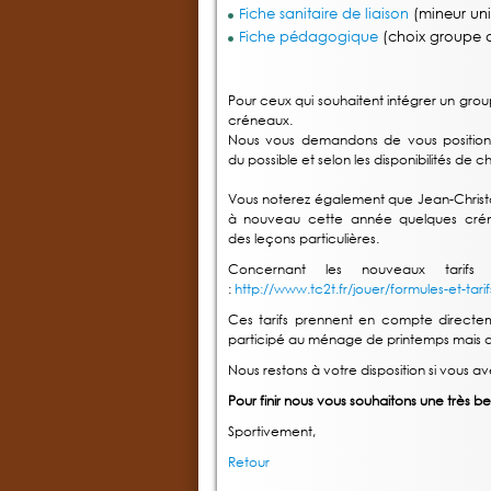
Fiche sanitaire de liaison
(mineur un
Fiche pédagogique
(choix groupe d
Pour ceux qui souhaitent intégrer un grou
créneaux.
Nous vous demandons de vous positionne
du possible et selon les disponibilités d
Vous noterez également que Jean-Christ
à nouveau cette année quelques crénea
des leçons particulières.
Concernant les nouveaux tarifs 
:
http://www.tc2t.fr/jouer/formules-et-tarif
Ces tarifs prennent en compte direct
participé au ménage de printemps mais qu
Nous restons à votre disposition si vous 
Pour finir nous vous souhaitons une très bel
Sportivement,
Retour