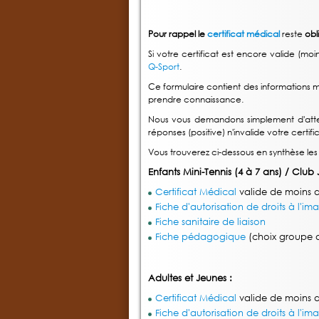
Pour rappel le
certificat médical
reste
obl
Si votre certificat est encore valide (
Q-Sport
.
Ce formulaire contient des informations 
prendre connaissance.
Nous vous demandons simplement d'atte
réponses (positive) n'invalide votre certifi
Vous trouverez ci-dessous en synthèse les
Enfants Mini-Tennis (4 à 7 ans) / Club 
Certificat Médical
valide de moins 
Fiche d'autorisation de droits à l'im
Fiche sanitaire de liaison
Fiche pédagogique
(choix groupe d
Adultes et Jeunes :
Certificat Médical
valide de moins 
Fiche d'autorisation de droits à l'im