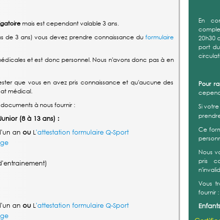
En co
igatoire
mais est cependant valable 3 ans.
complex
moins de 3 ans) vous devez prendre connaissance du
formulaire
20h30 a
port d
circula
médicales et est donc personnel. Nous n'avons donc pas à en
ster que vous en avez pris connaissance et qu'aucune des
Pour r
cat médical.
cependa
 documents à nous fournir :
Si votr
prendr
Junior (8 à 13 ans) :
Ce form
d'un an
ou
L
'attestation formulaire Q-Sport
personn
age
Nous v
pris c
'entrainement)
n'invali
Vous t
fournir :
d'un an
ou
L
'attestation formulaire Q-Sport
Enfants
age