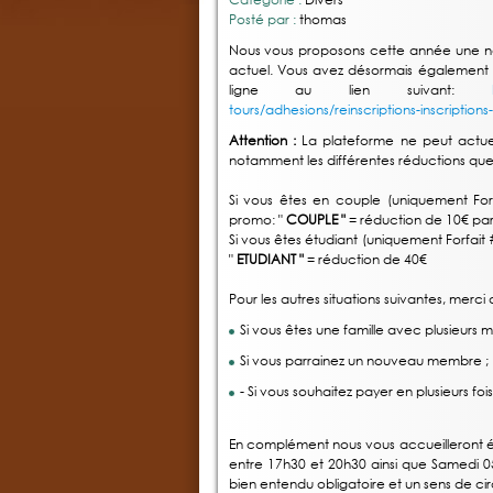
Posté par :
thomas
Nous vous proposons cette année une no
actuel. Vous avez désormais également la 
ligne au lien suivant:
tours/adhesions/reinscriptions-inscription
Attention :
La plateforme ne peut actue
notamment les différentes réductions qu
Si vous êtes en couple (uniquement Forf
promo: "
COUPLE "
= réduction de 10€ p
Si vous êtes étudiant (uniquement Forfait 
"
ETUDIANT "
= réduction de 40€
Pour les autres situations suivantes, mer
Si vous êtes une famille avec plusieurs 
Si vous parrainez un nouveau membre ;
- Si vous souhaitez payer en plusieurs fois
En complément nous vous accueilleront 
entre 17h30 et 20h30 ainsi que Samedi 
bien entendu obligatoire et un sens de cir