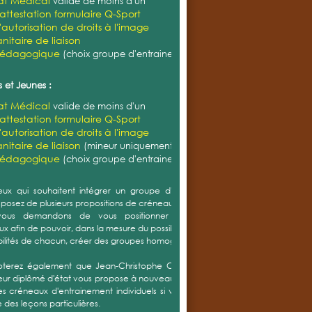
cat Médical
valide de moins d'un
'attestation formulaire Q-Sport
'autorisation de droits à l'image
nitaire de liaison
pédagogique
(choix groupe d'entrainement)
 et Jeunes :
cat Médical
valide de moins d'un
'attestation formulaire Q-Sport
'autorisation de droits à l'image
nitaire de liaison
(mineur uniquement)
pédagogique
(choix groupe d'entrainement)
ux qui souhaitent intégrer un groupe d'entrainement,
sposez de plusieurs propositions de créneaux.
ous demandons de vous positionner sur plusieurs
x afin de pouvoir, dans la mesure du possible et selon les
bilités de chacun, créer des groupes homogènes.
oterez également que Jean-Christophe CORDIER notre
eur diplômé d'état vous propose à nouveau cette année
s créneaux d'entrainement individuels si vous souhaitez
 des leçons particulières.