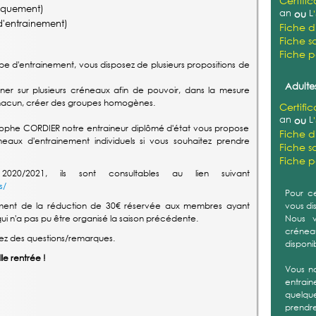
Certifi
iquement)
an
L
ou
'entrainement)
Fiche d
Fiche sa
Fiche 
pe d'entrainement, vous disposez de plusieurs propositions de
Adultes
r sur plusieurs créneaux afin de pouvoir, dans la mesure
e chacun, créer des groupes homogènes.
Certifi
an
L
ou
ophe CORDIER notre entraineur diplômé d'état vous propose
Fiche d
ux d'entrainement individuels si vous souhaitez prendre
Fiche sa
Fiche 
2020/2021, ils sont consultables au lien suivant
s/
Pour ce
ement de la réduction de 30€ réservée aux membres ayant
vous di
i n'a pas pu être organisé la saison précédente.
Nous v
créneau
avez des questions/remarques.
disponi
le rentrée !
Vous n
entrain
quelque
prendre