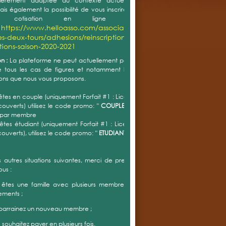
ulièrement adaptée au contexte actuel. Vous avez
is également la possibilité de vous inscrire et de régler
re cotisation en ligne au lien
https://www.helloasso.com/associations/tennis-
:
es-deux-tours/adhesions/reinscriptions-
ptions-saison-2020-2021
n :
La plateforme ne peut actuellement pas prendre en
tous les cas de figures et notamment les différentes
ons que nous vous proposons.
 êtes en couple (uniquement Forfait #1 : Licence + Accès
couverts) utilisez le code promo: "
COUPLE "
= réduction
 par membre
 êtes étudiant (uniquement Forfait #1 : Licence + Accès
couverts), utilisez le code promo: "
ETUDIANT "
= réduction
s autres situations suivantes, merci de prendre contact
ous :
 êtes une famille avec plusieurs membres avec forfait
ements ;
 parrainez un nouveau membre ;
s souhaitez payer en plusieurs fois.