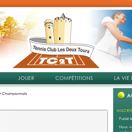
JOUER
COMPÉTITIONS
LA VIE
>
Championnats
A
INSCRI
Publié 
Nous v