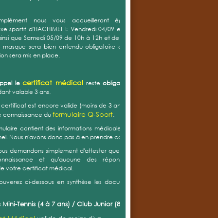
mplément nous vous accueilleront également au
e sportif d'HACHIMETTE Vendredi 04/09 entre 17h30 et
insi que Samedi 05/09 de 10h à 12h et de 14h à 16h. Le
u masque sera bien entendu obligatoire et un sens de
tion sera mis en place.
certificat médical
appel le
reste
obligatoire
mais est
nt valable 3 ans.
e certificat est encore valide (moins de 3 ans) vous devez
formulaire Q-Sport
e connaissance du
.
ulaire contient des informations médicales et est donc
el. Nous n'avons donc pas à en prendre connaissance.
ous demandons simplement d'attester que vous en avez
onnaissance et qu'aucune des réponses (positive)
de votre certificat médical.
rouverez ci-dessous en synthèse les documents à nous
 Mini-Tennis (4 à 7 ans) / Club Junior (8 à 13 ans) :