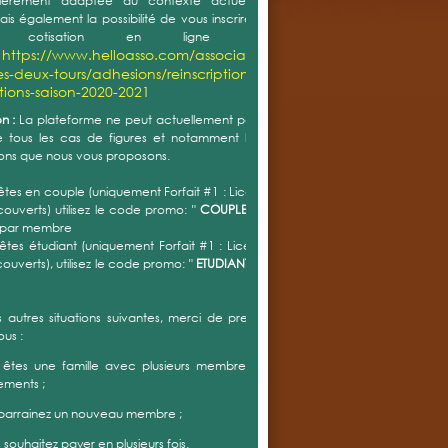
certificat médical
appel le
reste
obligatoire
mais est
nt valable 3 ans.
e certificat est encore valide (moins de 3 ans) vous devez
formulaire Q-Sport
e connaissance du
.
ulaire contient des informations médicales et est donc
el. Nous n'avons donc pas à en prendre connaissance.
ous demandons simplement d'attester que vous en avez
onnaissance et qu'aucune des réponses (positive)
de votre certificat médical.
rouverez ci-dessous en synthèse les documents à nous
 Mini-Tennis (4 à 7 ans) / Club Junior (8 à 13 ans) :
cat Médical
valide de moins d'un
'attestation formulaire Q-Sport
'autorisation de droits à l'image
nitaire de liaison
pédagogique
(choix groupe d'entrainement)
 et Jeunes :
cat Médical
valide de moins d'un