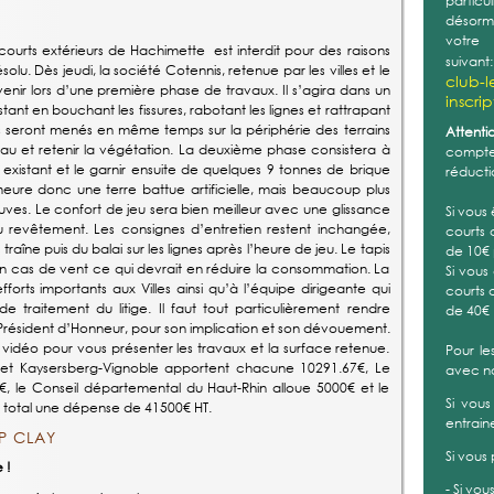
Pour r
cependa
courts extérieurs de Hachimette est interdit pour des raisons
Si votr
lu. Dès jeudi, la société Cotennis, retenue par les villes et le
prendr
venir lors d’une première phase de travaux. Il s’agira dans un
ant en bouchant les fissures, rabotant les lignes et rattrapant
Ce form
s seront menés en même temps sur la périphérie des terrains
personn
u et retenir la végétation. La deuxième phase consistera à
 existant et le garnir ensuite de quelques 9 tonnes de brique
Nous v
eure donc une terre battue artificielle, mais beaucoup plus
pris c
uves. Le confort de jeu sera bien meilleur avec une glissance
n'invali
u revêtement. Les consignes d’entretien restent inchangée,
Vous t
aîne puis du balai sur les lignes après l’heure de jeu. Le tapis
fournir :
e en cas de vent ce qui devrait en réduire la consommation. La
rts importants aux Villes ainsi qu’à l’équipe dirigeante qui
Enfants
e traitement du litige. Il faut tout particulièrement rendre
Certifi
sident d’Honneur, pour son implication et son dévouement.
an
L
ou
 vidéo pour vous présenter les travaux et la surface retenue.
Fiche d
e et Kaysersberg-Vignoble apportent chacune 10291.67€, Le
Fiche sa
 le Conseil départemental du Haut-Rhin alloue 5000€ et le
Fiche 
u total une dépense de 41500€ HT.
P CLAY
Adultes
 !
Certifi