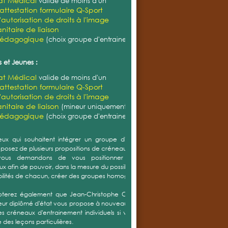
restons à votre disposition si vous avez des
ns/remarques.
ir nous vous souhaitons une très belle rentrée !
ement,
 EXTÉRIEURS DE HACHIMETTE
le : dimanche 4 mars 2018
un peu plus d’un an, l’accès aux courts extérieurs de
ette est interdit pour des raisons de sécurité. Ce
e va enfin être résolu. Dès jeudi, la société Cotennis,
 par les villes et le club pour transformer les courts, va
nir lors d’une première phase de travaux. Il s’agira dans
ier temps de préparer le support existant en bouchant
sures, rabotant les lignes et rattrapant les flashes. Des
x complémentaires seront menés en même temps sur la
érie des terrains pour créer une bande d’évacuation
t retenir la végétation. La deuxième phase consistera à
un tapis piqueté sur le revêtement existant et le garnir
e de quelques 9 tonnes de brique pilée. La solution
ue retenue demeure donc une terre battue artificielle,
eaucoup plus répandue en Alsace et ayant fait ses
s.
savoir +