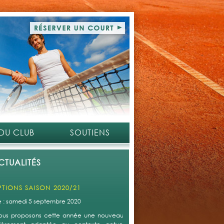
ons que nous vous proposons.
 êtes en couple (uniquement Forfait #1 : Licence + Accès
couverts) utilisez le code promo: "
COUPLE "
= réduction
 par membre
 êtes étudiant (uniquement Forfait #1 : Licence + Accès
couverts), utilisez le code promo: "
ETUDIANT "
= réduction
s autres situations suivantes, merci de prendre contact
ous :
 êtes une famille avec plusieurs membres avec forfait
ements ;
 parrainez un nouveau membre ;
 DU CLUB
SOUTIENS
s souhaitez payer en plusieurs fois.
CTUALITÉS
mplément nous vous accueilleront également au
e sportif d'HACHIMETTE Vendredi 04/09 entre 17h30 et
insi que Samedi 05/09 de 10h à 12h et de 14h à 16h. Le
u masque sera bien entendu obligatoire et un sens de
tion sera mis en place.