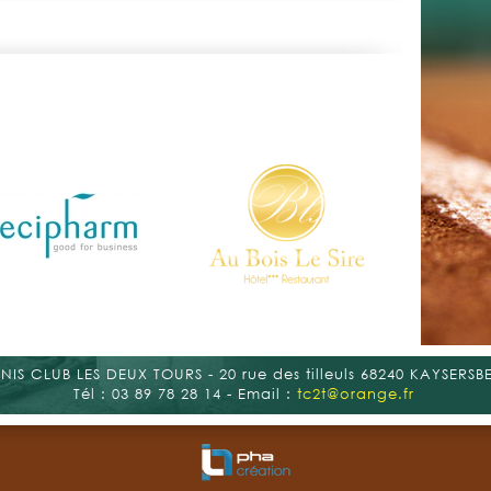
NIS CLUB LES DEUX TOURS - 20 rue des tilleuls 68240 KAYSERSB
Tél : 03 89 78 28 14 - Email :
tc2t@orange.fr