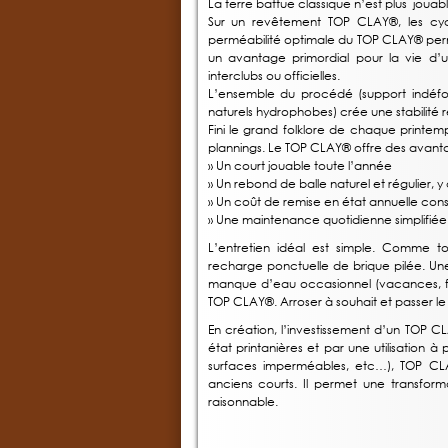
La terre battue classique n’est plus jouab
Sur un revêtement TOP CLAY®, les cycl
perméabilité optimale du TOP CLAY® perme
un avantage primordial pour la vie d’
interclubs ou officielles.
L’ensemble du procédé (support indéform
naturels hydrophobes) crée une stabilité r
Fini le grand folklore de chaque printemps
plannings. Le TOP CLAY® offre des avant
» Un court jouable toute l’année
» Un rebond de balle naturel et régulier, y 
» Un coût de remise en état annuelle con
» Une maintenance quotidienne simplifiée
L’entretien idéal est simple. Comme 
recharge ponctuelle de brique pilée. Une 
manque d’eau occasionnel (vacances, fer
TOP CLAY®. Arroser à souhait et passer le fi
En création, l’investissement d’un TOP 
état printanières et par une utilisation
surfaces imperméables, etc…), TOP CLAY
anciens courts. Il permet une transform
raisonnable.