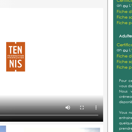
Nous 
questio
Pour fin
Sportiv
COURTS
Publié 
Depuis 
Hachim
problèm
retenue
interve
un prem
les fis
travau
périph
d’eau e
coller 
ensuit
techniq
mais b
preuve
>> En 