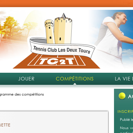
réducti
Si vous
courts 
de 10€
Si vous
courts 
de 40€
Pour le
avec n
Si vous
entrain
Si vous
JOUER
COMPÉTITIONS
LA VIE
- Si vou
gramme des compétitions
A
En co
complex
20h30 a
port d
circula
ETTE