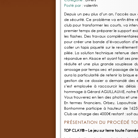
Posté par :
valentin
Depuis un peu plus d’un an, l’accès aux 
de sécurité. Ce problème va enfin être réso
club pour transformer les courts, va inter
premier temps de préparer le support exist
les flashes. Des travaux complémentaire
pour créer une bande d’évacuation d’ea
coller un tapis piqueté sur le revêtement
pilée. La solution technique retenue dem
répandue en Alsace et ayant fait ses pre
réduite et une plus grande souplesse d
arrosage par temps sec et passage de la tr
aura la particularité de retenir la briqu
gestion de ce dossier a demandé des effo
s’est employée à raccourcir les délais d
hommage à Gérard AGUILLAUME, notre Pré
Vous trouverez en lien des photos et une
En termes financiers, Orbey, Lapoutroi
Bonhomme participe à hauteur de 1625€,
Club se charge des 4000€ restant : soit a
PRÉSENTATION DU PROCÉDÉ TO
TOP CLAY® – Le jeu sur terre toute l’année