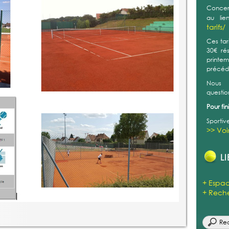
>> Voi
LI
+ Espac
+ Reche