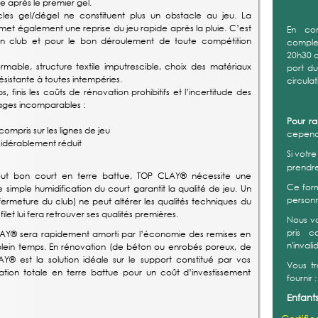
le après le premier gel.
an
L
ou
es gel/dégel ne constituent plus un obstacle au jeu. La
Fiche d
t également une reprise du jeu rapide après la pluie. C’est
Fiche sa
un club et pour le bon déroulement de toute compétition
Fiche 
able, structure textile imputrescible, choix des matériaux
ésistante à toutes intempéries.
Pour ce
, finis les coûts de rénovation prohibitifs et l’incertitude des
vous di
ages incomparables :
Nous v
créneau
compris sur les lignes de jeu
disponi
sidérablement réduit
Vous n
entrain
tout bon court en terre battue, TOP CLAY® nécessite une
quelque
simple humidification du court garantit la qualité de jeu. Un
prendre
meture du club) ne peut altérer les qualités techniques du
let lui fera retrouver ses qualités premières.
Concern
au lie
CLAY® sera rapidement amorti par l’économie des remises en
tarifs/
 à plein temps. En rénovation (de béton ou enrobés poreux, de
® est la solution idéale sur le support constitué par vos
Ces tar
ation totale en terre battue pour un coût d’investissement
30€ ré
printe
précéd