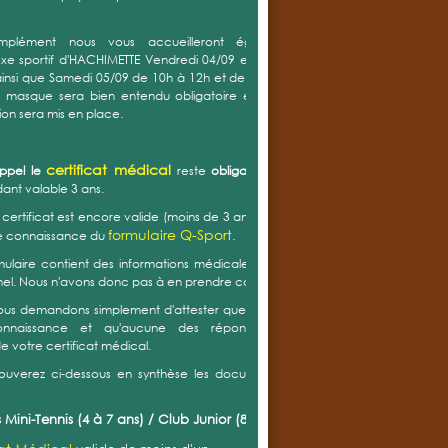
'attestation formulaire Q-Sport
'autorisation de droits à l'image
nitaire de liaison
(mineur uniquement)
pédagogique
(choix groupe d'entrainement)
ux qui souhaitent intégrer un groupe d'entrainement,
sposez de plusieurs propositions de créneaux.
ous demandons de vous positionner sur plusieurs
x afin de pouvoir, dans la mesure du possible et selon les
bilités de chacun, créer des groupes homogènes.
oterez également que Jean-Christophe CORDIER notre
eur diplômé d'état vous propose à nouveau cette année
s créneaux d'entrainement individuels si vous souhaitez
 des leçons particulières.
ant les nouveaux tarifs 2020/2021, ils sont consultables
http://www.tc2t.fr/jouer/formules-et-
n suivant :
ifs prennent en compte directement de la réduction de
servée aux membres ayant participé au ménage de
mps mais qui n'a pas pu être organisé la saison
ente.