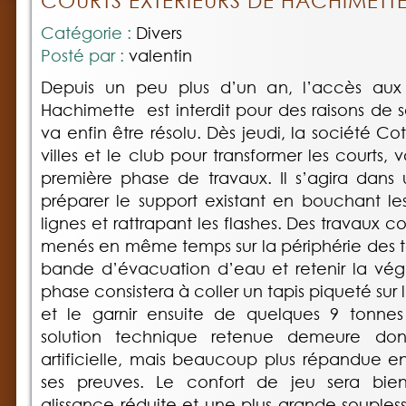
COURTS EXTÉRIEURS DE HACHIMETT
Catégorie :
Divers
Posté par :
valentin
Depuis un peu plus d’un an, l’accès aux 
Hachimette est interdit pour des raisons de 
va enfin être résolu. Dès jeudi, la société Co
villes et le club pour transformer les courts, v
première phase de travaux. Il s’agira dans
préparer le support existant en bouchant les 
lignes et rattrapant les flashes. Des travaux 
menés en même temps sur la périphérie des te
bande d’évacuation d’eau et retenir la vég
phase consistera à coller un tapis piqueté sur
et le garnir ensuite de quelques 9 tonnes
solution technique retenue demeure do
artificielle, mais beaucoup plus répandue en
ses preuves. Le confort de jeu sera bie
glissance réduite et une plus grande souples