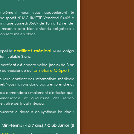
mplément nous vous accueilleront également au
e sportif d'HACHIMETTE Vendredi 04/09 entre 17h30 et
insi que Samedi 05/09 de 10h à 12h et de 14h à 16h. Le
u masque sera bien entendu obligatoire et un sens de
tion sera mis en place.
certificat médical
appel le
reste
obligatoire
mais est
nt valable 3 ans.
e certificat est encore valide (moins de 3 ans) vous devez
formulaire Q-Sport
e connaissance du
.
ulaire contient des informations médicales et est donc
el. Nous n'avons donc pas à en prendre connaissance.
ous demandons simplement d'attester que vous en avez
onnaissance et qu'aucune des réponses (positive)
de votre certificat médical.
rouverez ci-dessous en synthèse les documents à nous
 Mini-Tennis (4 à 7 ans) / Club Junior (8 à 13 ans) :