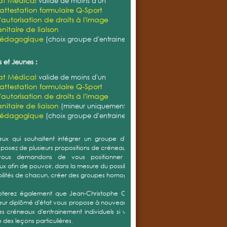
cat Médical
valide de moins d'un
'attestation formulaire Q-Sport
'autorisation de droits à l'image
nitaire de liaison
pédagogique
(choix groupe d'entrainement)
 et Jeunes :
cat Médical
valide de moins d'un
'attestation formulaire Q-Sport
'autorisation de droits à l'image
nitaire de liaison
(mineur uniquement)
pédagogique
(choix groupe d'entrainement)
ux qui souhaitent intégrer un groupe d'entrainement,
sposez de plusieurs propositions de créneaux.
ous demandons de vous positionner sur plusieurs
x afin de pouvoir, dans la mesure du possible et selon les
bilités de chacun, créer des groupes homogènes.
oterez également que Jean-Christophe CORDIER notre
eur diplômé d'état vous propose à nouveau cette année
s créneaux d'entrainement individuels si vous souhaitez
 des leçons particulières.