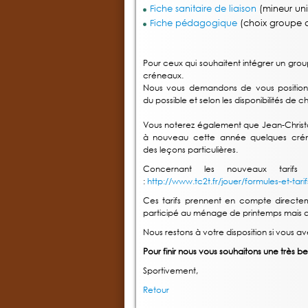
Fiche sanitaire de liaison
(mineur un
Fiche pédagogique
(choix groupe d
Pour ceux qui souhaitent intégrer un grou
créneaux.
Nous vous demandons de vous positionne
du possible et selon les disponibilités d
Vous noterez également que Jean-Christ
à nouveau cette année quelques crénea
des leçons particulières.
Concernant les nouveaux tarifs 
:
http://www.tc2t.fr/jouer/formules-et-tarif
Ces tarifs prennent en compte direct
participé au ménage de printemps mais qu
Nous restons à votre disposition si vous 
Pour finir nous vous souhaitons une très bel
Sportivement,
Retour