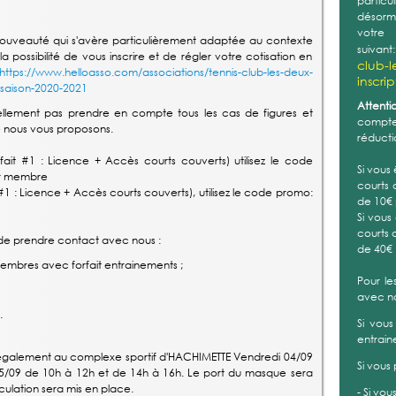
partic
désorma
vot
uveauté qui s'avère particulièrement adaptée au contexte
suivant
possibilité de vous inscrire et de régler votre cotisation en
club-l
https://www.helloasso.com/associations/tennis-club-les-deux-
inscri
s-saison-2020-2021
Attentio
llement pas prendre en compte tous les cas de figures et
compte 
e nous vous proposons.
réducti
ait #1 : Licence + Accès courts couverts) utilisez le code
Si vous
ar membre
courts 
#1 : Licence + Accès courts couverts), utilisez le code promo:
de 10€
Si vous
courts 
ci de prendre contact avec nous :
de 40€
membres avec forfait entrainements ;
Pour le
avec n
.
Si vous
entrain
également au complexe sportif d'HACHIMETTE Vendredi 04/09
Si vous
05/09 de 10h à 12h et de 14h à 16h. Le port du masque sera
culation sera mis en place.
- Si vou