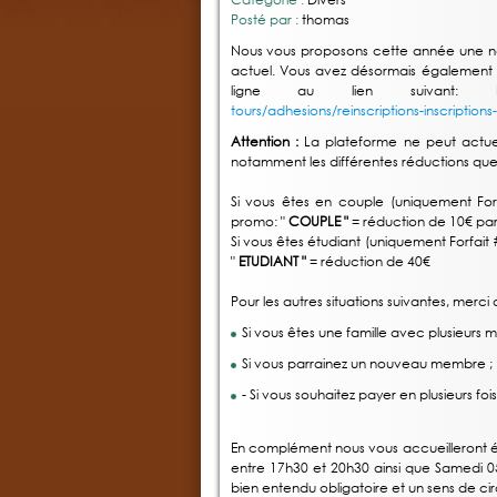
Posté par :
thomas
Nous vous proposons cette année une no
actuel. Vous avez désormais également la 
ligne au lien suivant:
tours/adhesions/reinscriptions-inscription
Attention :
La plateforme ne peut actue
notamment les différentes réductions qu
Si vous êtes en couple (uniquement Forf
promo: "
COUPLE "
= réduction de 10€ p
Si vous êtes étudiant (uniquement Forfait 
"
ETUDIANT "
= réduction de 40€
Pour les autres situations suivantes, mer
Si vous êtes une famille avec plusieurs 
Si vous parrainez un nouveau membre ;
- Si vous souhaitez payer en plusieurs fois
En complément nous vous accueilleront 
entre 17h30 et 20h30 ainsi que Samedi 
bien entendu obligatoire et un sens de cir