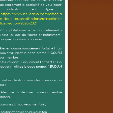
ulièrement adaptée au contexte actuel. Vous avez
is également la possibilité de vous inscrire et de régler
re cotisation en ligne au lien
https://www.helloasso.com/associations/tennis-
:
es-deux-tours/adhesions/reinscriptions-
ptions-saison-2020-2021
n :
La plateforme ne peut actuellement pas prendre en
tous les cas de figures et notamment les différentes
ons que nous vous proposons.
 êtes en couple (uniquement Forfait #1 : Licence + Accès
couverts) utilisez le code promo: "
COUPLE "
= réduction
 par membre
 êtes étudiant (uniquement Forfait #1 : Licence + Accès
couverts), utilisez le code promo: "
ETUDIANT "
= réduction
s autres situations suivantes, merci de prendre contact
ous :
 êtes une famille avec plusieurs membres avec forfait
ements ;
 parrainez un nouveau membre ;
s souhaitez payer en plusieurs fois.