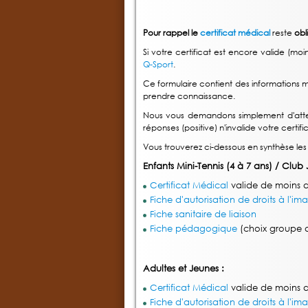
Pour rappel le
certificat médical
reste
obl
Si votre certificat est encore valide (
Q-Sport
.
Ce formulaire contient des informations 
prendre connaissance.
Nous vous demandons simplement d'atte
réponses (positive) n'invalide votre certifi
Vous trouverez ci-dessous en synthèse les
Enfants Mini-Tennis (4 à 7 ans) / Club 
Certificat Médical
valide de moins 
Fiche d'autorisation de droits à l'im
Fiche sanitaire de liaison
Fiche pédagogique
(choix groupe d
Adultes et Jeunes :
Certificat Médical
valide de moins 
Fiche d'autorisation de droits à l'im