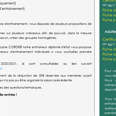
Certifi
iquement)
an
L
ou
'entrainement)
Fiche d
Fiche sa
Fiche 
pe d'entrainement, vous disposez de plusieurs propositions de
Adultes
r sur plusieurs créneaux afin de pouvoir, dans la mesure
e chacun, créer des groupes homogènes.
Certifi
an
L
ou
ophe CORDIER notre entraineur diplômé d'état vous propose
Fiche d
ux d'entrainement individuels si vous souhaitez prendre
Fiche sa
Fiche 
2020/2021, ils sont consultables au lien suivant
s/
Pour ce
ement de la réduction de 30€ réservée aux membres ayant
vous di
i n'a pas pu être organisé la saison précédente.
Nous v
créneau
avez des questions/remarques.
disponi
le rentrée !
Vous n
entrain
quelque
prendre