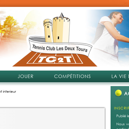
JOUER
COMPÉTITIONS
LA VIE
 interieur
A
INSCRI
Publié 
Nous v