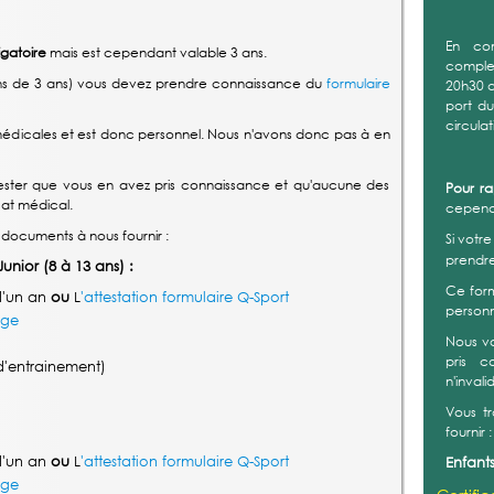
En co
igatoire
mais est cependant valable 3 ans.
complex
moins de 3 ans) vous devez prendre connaissance du
formulaire
20h30 a
port d
circula
médicales et est donc personnel. Nous n'avons donc pas à en
ster que vous en avez pris connaissance et qu'aucune des
Pour r
cat médical.
cependa
 documents à nous fournir :
Si votr
prendr
Junior (8 à 13 ans) :
Ce form
d'un an
ou
L
'attestation formulaire Q-Sport
personn
age
Nous v
pris c
'entrainement)
n'invali
Vous t
fournir :
d'un an
ou
L
'attestation formulaire Q-Sport
Enfants
age