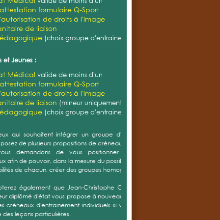
cat Médical
valide de moins d'un
'attestation formulaire Q-Sport
'autorisation de droits à l'image
nitaire de liaison
pédagogique
(choix groupe d'entrainement)
 et Jeunes :
cat Médical
valide de moins d'un
'attestation formulaire Q-Sport
'autorisation de droits à l'image
nitaire de liaison
(mineur uniquement)
pédagogique
(choix groupe d'entrainement)
ux qui souhaitent intégrer un groupe d'entrainement,
sposez de plusieurs propositions de créneaux.
ous demandons de vous positionner sur plusieurs
x afin de pouvoir, dans la mesure du possible et selon les
bilités de chacun, créer des groupes homogènes.
oterez également que Jean-Christophe CORDIER notre
eur diplômé d'état vous propose à nouveau cette année
s créneaux d'entrainement individuels si vous souhaitez
 des leçons particulières.