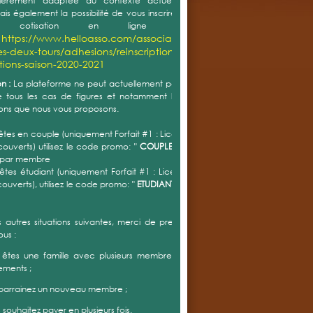
ulièrement adaptée au contexte actuel. Vous avez
is également la possibilité de vous inscrire et de régler
re cotisation en ligne au lien
https://www.helloasso.com/associations/tennis-
:
es-deux-tours/adhesions/reinscriptions-
ptions-saison-2020-2021
n :
La plateforme ne peut actuellement pas prendre en
tous les cas de figures et notamment les différentes
ons que nous vous proposons.
 êtes en couple (uniquement Forfait #1 : Licence + Accès
couverts) utilisez le code promo: "
COUPLE "
= réduction
 par membre
 êtes étudiant (uniquement Forfait #1 : Licence + Accès
couverts), utilisez le code promo: "
ETUDIANT "
= réduction
s autres situations suivantes, merci de prendre contact
ous :
 êtes une famille avec plusieurs membres avec forfait
ements ;
 parrainez un nouveau membre ;
s souhaitez payer en plusieurs fois.