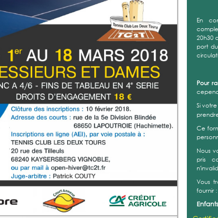
En co
complex
20h30 a
port d
circula
Pour r
cependa
Si votr
prendr
Ce form
personn
Nous v
pris c
n'invali
Vous t
fournir :
Enfants