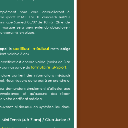
mplément nous vous accueilleront également au
e sportif d'HACHIMETTE Vendredi 04/09 entre 17h30 et
insi que Samedi 05/09 de 10h à 12h et de 14h à 16h. Le
u masque sera bien entendu obligatoire et un sens de
tion sera mis en place.
certificat médical
appel le
reste
obligatoire
mais est
nt valable 3 ans.
e certificat est encore valide (moins de 3 ans) vous devez
formulaire Q-Sport
e connaissance du
.
ulaire contient des informations médicales et est donc
el. Nous n'avons donc pas à en prendre connaissance.
ous demandons simplement d'attester que vous en avez
onnaissance et qu'aucune des réponses (positive)
de votre certificat médical.
rouverez ci-dessous en synthèse les documents à nous
 Mini-Tennis (4 à 7 ans) / Club Junior (8 à 13 ans) :