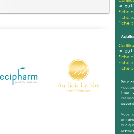
Certifi
an
L
ou
Fiche d
Fiche sa
Fiche 
Adultes
Certifi
an
L
ou
Fiche d
Fiche sa
Fiche 
Pour ce
vous di
Nous v
créneau
disponi
Vous n
entrain
quelque
prendre