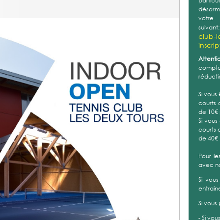
partic
désorma
vot
suivant
club-l
inscri
Attentio
compte 
réducti
Si vous
courts 
de 10€
Si vous
courts 
de 40€
Pour le
avec n
Si vous
entrain
Si vous
- Si vou