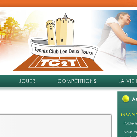
JOUER
COMPÉTITIONS
LA VIE
A
INSCRI
Publié 
Nous v