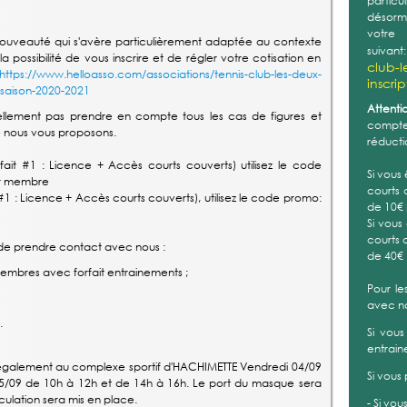
partic
désorma
vot
uveauté qui s'avère particulièrement adaptée au contexte
suivant
possibilité de vous inscrire et de régler votre cotisation en
club-l
https://www.helloasso.com/associations/tennis-club-les-deux-
inscri
s-saison-2020-2021
Attentio
llement pas prendre en compte tous les cas de figures et
compte 
e nous vous proposons.
réducti
ait #1 : Licence + Accès courts couverts) utilisez le code
Si vous
ar membre
courts 
#1 : Licence + Accès courts couverts), utilisez le code promo:
de 10€
Si vous
courts 
ci de prendre contact avec nous :
de 40€
membres avec forfait entrainements ;
Pour le
avec n
.
Si vous
entrain
également au complexe sportif d'HACHIMETTE Vendredi 04/09
Si vous
05/09 de 10h à 12h et de 14h à 16h. Le port du masque sera
culation sera mis en place.
- Si vou