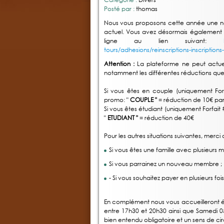
Posté par :
thomas
Nous vous proposons cette année une no
actuel. Vous avez désormais également la 
ligne au lien suivant:
tours/adhesions/reinscriptions-inscription
Attention :
La plateforme ne peut actue
notamment les différentes réductions qu
Si vous êtes en couple (uniquement Forf
promo: "
COUPLE "
= réduction de 10€ p
Si vous êtes étudiant (uniquement Forfait 
"
ETUDIANT "
= réduction de 40€
Pour les autres situations suivantes, mer
Si vous êtes une famille avec plusieurs 
Si vous parrainez un nouveau membre ;
- Si vous souhaitez payer en plusieurs fois
En complément nous vous accueilleront 
entre 17h30 et 20h30 ainsi que Samedi 
bien entendu obligatoire et un sens de cir