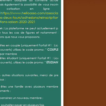
ulièrement adaptée au contexte actuel. Vous avez
is également la possibilité de vous inscrire et de régler
re cotisation en ligne au lien
https://www.helloasso.com/associations/tennis-
:
es-deux-tours/adhesions/reinscriptions-
ptions-saison-2020-2021
n :
La plateforme ne peut actuellement pas prendre en
tous les cas de figures et notamment les différentes
ons que nous vous proposons.
 êtes en couple (uniquement Forfait #1 : Licence + Accès
couverts) utilisez le code promo: "
COUPLE "
= réduction
 par membre
 êtes étudiant (uniquement Forfait #1 : Licence + Accès
couverts), utilisez le code promo: "
ETUDIANT "
= réduction
s autres situations suivantes, merci de prendre contact
ous :
 êtes une famille avec plusieurs membres avec forfait
ements ;
 parrainez un nouveau membre ;
s souhaitez payer en plusieurs fois.