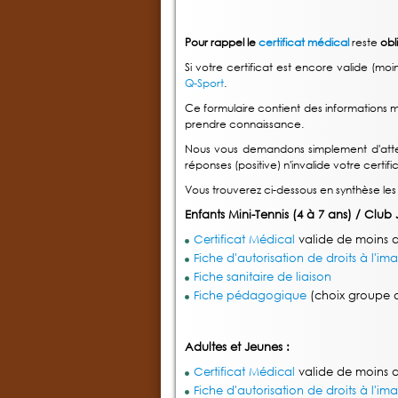
Pour rappel le
certificat médical
reste
obl
Si votre certificat est encore valide (
Q-Sport
.
Ce formulaire contient des informations 
prendre connaissance.
Nous vous demandons simplement d'atte
réponses (positive) n'invalide votre certifi
Vous trouverez ci-dessous en synthèse les
Enfants Mini-Tennis (4 à 7 ans) / Club 
Certificat Médical
valide de moins 
Fiche d'autorisation de droits à l'im
Fiche sanitaire de liaison
Fiche pédagogique
(choix groupe d
Adultes et Jeunes :
Certificat Médical
valide de moins 
Fiche d'autorisation de droits à l'im