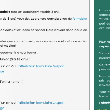
En co
igatoire
mais est cependant valable 3 ans.
complex
moins de 3 ans) vous devez prendre connaissance du
formulaire
20h30 a
port d
circula
médicales et est donc personnel. Nous n'avons donc pas à en
ster que vous en avez pris connaissance et qu'aucune des
Pour r
cat médical.
cependa
 documents à nous fournir :
Si votr
prendr
Junior (8 à 13 ans) :
Ce form
d'un an
ou
L
'attestation formulaire Q-Sport
personn
age
Nous v
pris c
'entrainement)
n'invali
Vous t
fournir :
d'un an
ou
L
'attestation formulaire Q-Sport
Enfants
age