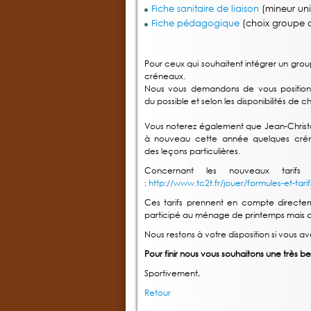
Fiche sanitaire de liaison
(mineur un
Fiche pédagogique
(choix groupe d
Pour ceux qui souhaitent intégrer un grou
créneaux.
Nous vous demandons de vous positionne
du possible et selon les disponibilités d
Vous noterez également que Jean-Christ
à nouveau cette année quelques crénea
des leçons particulières.
Concernant les nouveaux tarifs 
:
http://www.tc2t.fr/jouer/formules-et-tarif
Ces tarifs prennent en compte direct
participé au ménage de printemps mais qu
Nous restons à votre disposition si vous 
Pour finir nous vous souhaitons une très bel
Sportivement,
Retour