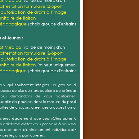
cat Médical
valide de moins d'un
'attestation formulaire Q-Sport
'autorisation de droits à l'image
nitaire de liaison
pédagogique
(choix groupe d'entrainement)
 et Jeunes :
cat Médical
valide de moins d'un
'attestation formulaire Q-Sport
'autorisation de droits à l'image
nitaire de liaison
(mineur uniquement)
pédagogique
(choix groupe d'entrainement)
ux qui souhaitent intégrer un groupe d'entrainement,
sposez de plusieurs propositions de créneaux.
ous demandons de vous positionner sur plusieurs
x afin de pouvoir, dans la mesure du possible et selon les
bilités de chacun, créer des groupes homogènes.
oterez également que Jean-Christophe CORDIER notre
eur diplômé d'état vous propose à nouveau cette année
s créneaux d'entrainement individuels si vous souhaitez
 des leçons particulières.