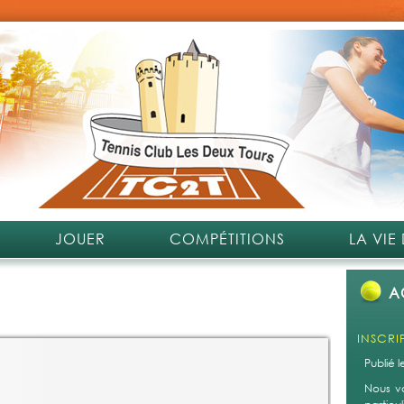
JOUER
COMPÉTITIONS
LA VIE
A
INSCRI
Publié 
Nous v