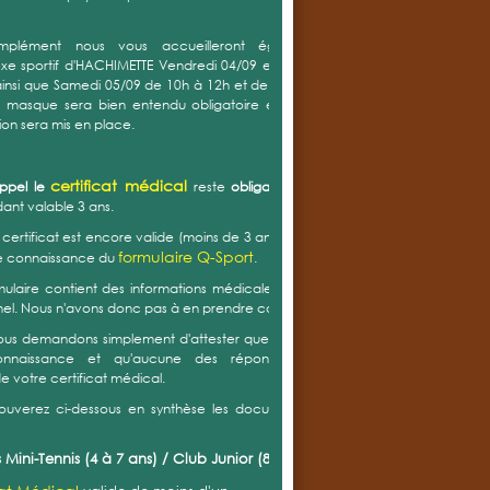
mplément nous vous accueilleront également au
e sportif d'HACHIMETTE Vendredi 04/09 entre 17h30 et
insi que Samedi 05/09 de 10h à 12h et de 14h à 16h. Le
u masque sera bien entendu obligatoire et un sens de
tion sera mis en place.
certificat médical
appel le
reste
obligatoire
mais est
nt valable 3 ans.
e certificat est encore valide (moins de 3 ans) vous devez
formulaire Q-Sport
e connaissance du
.
ulaire contient des informations médicales et est donc
el. Nous n'avons donc pas à en prendre connaissance.
ous demandons simplement d'attester que vous en avez
onnaissance et qu'aucune des réponses (positive)
de votre certificat médical.
rouverez ci-dessous en synthèse les documents à nous
 Mini-Tennis (4 à 7 ans) / Club Junior (8 à 13 ans) :