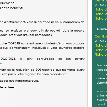
Certifi
iquement)
an
L
ou
'entrainement)
Fiche d
Fiche sa
Fiche 
pe d'entrainement, vous disposez de plusieurs propositions de
Adultes
r sur plusieurs créneaux afin de pouvoir, dans la mesure
e chacun, créer des groupes homogènes.
Certifi
an
L
ou
ophe CORDIER notre entraineur diplômé d'état vous propose
Fiche d
ux d'entrainement individuels si vous souhaitez prendre
Fiche sa
Fiche 
2020/2021, ils sont consultables au lien suivant
s/
Pour ce
ement de la réduction de 30€ réservée aux membres ayant
vous di
i n'a pas pu être organisé la saison précédente.
Nous v
créneau
avez des questions/remarques.
disponi
le rentrée !
Vous n
entrain
quelque
prendre