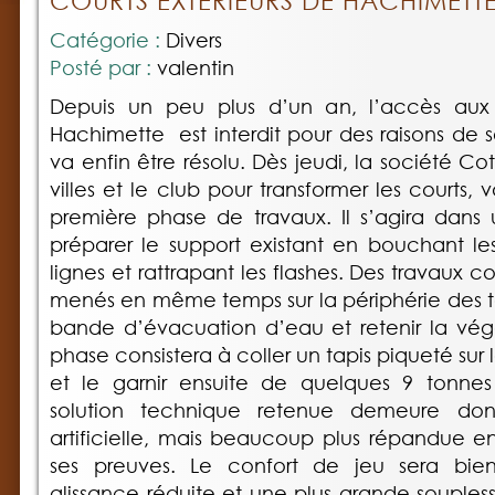
COURTS EXTÉRIEURS DE HACHIMETT
Catégorie :
Divers
Posté par :
valentin
Depuis un peu plus d’un an, l’accès aux 
Hachimette est interdit pour des raisons de 
va enfin être résolu. Dès jeudi, la société Co
villes et le club pour transformer les courts, v
première phase de travaux. Il s’agira dans
préparer le support existant en bouchant les 
lignes et rattrapant les flashes. Des travaux 
menés en même temps sur la périphérie des te
bande d’évacuation d’eau et retenir la vég
phase consistera à coller un tapis piqueté sur
et le garnir ensuite de quelques 9 tonnes
solution technique retenue demeure do
artificielle, mais beaucoup plus répandue en
ses preuves. Le confort de jeu sera bie
glissance réduite et une plus grande souples